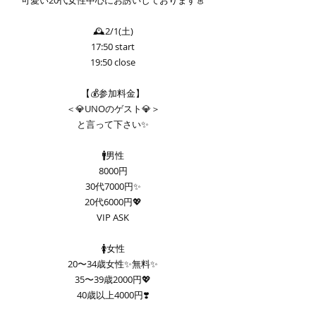
可愛い20代女性中心にお誘いしております👗
🕰️2/1(土)
17:50 start
19:50 close
【💰参加料金】
＜💎UNOのゲスト💎＞
と言って下さい✨
🚹男性
8000円
30代7000円✨
20代6000円💖
VIP ASK
🚺女性
20〜34歳女性✨無料✨
35〜39歳2000円💖
40歳以上4000円❣️