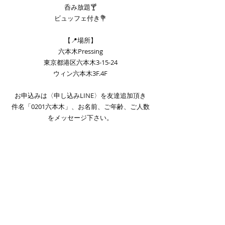
呑み放題🍸
ビュッフェ付き💐
【📍場所】
六本木Pressing
東京都港区六本木3-15-24
ウィン六本木3F.4F
お申込みは〈申し込みLINE〉を友達追加頂き
件名「0201六本木」、お名前、ご年齢、ご人数
をメッセージ下さい。