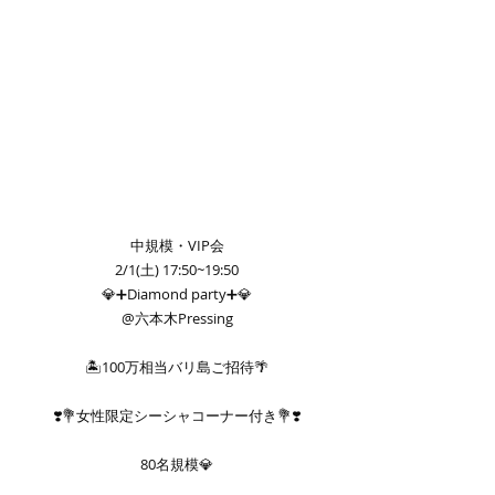
中規模・VIP会
2/1(土) 17:50~19:50
💎➕Diamond party➕💎
@六本木Pressing
🏝️100万相当バリ島ご招待🌴
❣️💐女性限定シーシャコーナー付き💐❣️
80名規模💎