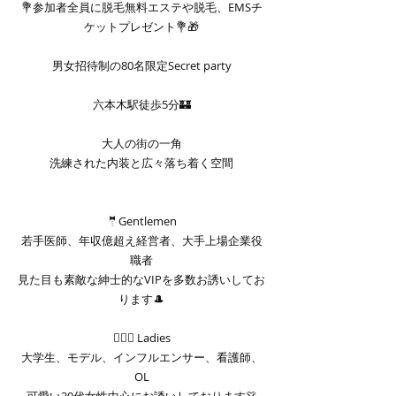
💐参加者全員に脱毛無料エステや脱毛、EMSチ
ケットプレゼント💐🎁
男女招待制の80名限定Secret party
六本木駅徒歩5分🏰
大人の街の一角
洗練された内装と広々落ち着く空間
🤵Gentlemen
若手医師、年収億超え経営者、大手上場企業役
職者
見た目も素敵な紳士的なVIPを多数お誘いしてお
ります🎩
🤵🏼‍♀ Ladies
大学生、モデル、インフルエンサー、看護師、
OL