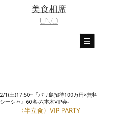
​美食相席
UNO
2/1(土)17:50~『バリ島招待100万円×無料
シーシャ』60名-六本木VIP会-
〈半立食〉VIP PARTY