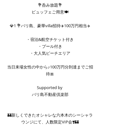
💐呑み放題💐
ビュッフェご用意🍽️
💎1 💐バリ島、豪華villa招待✈️100万円相当✈️
・宿泊&航空チケット付き
・プール付き
・大人気ビーチエリア
当日来場女性の中から♪100万円分到達までご招
待🎀
Supported by 
バリ島不動産倶楽部
🏰新しくできたオシャレな六本木のシーシャラ
ウンジにて、人数限定VIP会❣️🏰