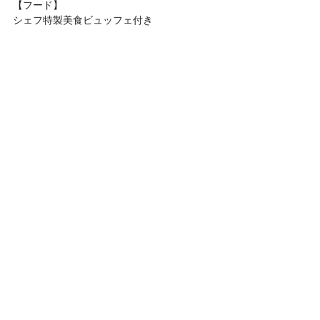
【フード】
シェフ特製美食ビュッフェ付き
【ドリンク呑み放題】
アルコール・ソフトドリンク取り揃えており
ます。