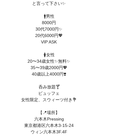
と言って下さい✨
🚹男性
8000円
30代7000円✨
20代6000円💖
VIP ASK
🚺女性
20〜34歳女性✨無料✨
35〜39歳2000円💖
40歳以上4000円❣️
呑み放題🍸
ビュッフェ
女性限定、スウィーツ付き💐
【📍場所】
六本木Pressing
東京都港区六本木3-15-24
ウィン六本木3F.4F