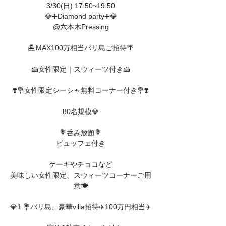
3/30(日) 17:50~19:50
💎➕Diamond party➕💎
@六本木Pressing
🏝️MAX100万相当バリ島ご招待🌴
🍰女性限定｜スウィーツ付き🍰
❣️💐女性限定シーシャ無料コーナー付き💐❣️
80名規模💎
💐呑み放題💐
ビュッフェ付き
ケーキやチョコなど
美味しい女性限定、スウィーツコーナーご用
意🍽️
💎1 💐バリ島、豪華villa招待✈️100万円相当✈️