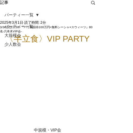
記事
パーティー一覧
2025年3月1日
読了時間: 2分
パーティー一覧
3/30(日)17:50~『バリ島招待100万円×無料シーシャ×スウィーツ』80
名-六本木VIP会-
大規模会
〈半立食〉VIP PARTY
少人数会
中規模・VIP会