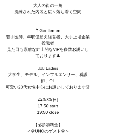
大人の街の一角
洗練された内装と広々落ち着く空間
🤵Gentlemen
若手医師、年収億超え経営者、大手上場企業
役職者
見た目も素敵な紳士的なVIPを多数お誘いし
ております🎩
🤵🏼‍♀ Ladies
大学生、モデル、インフルエンサー、看護
師、OL
可愛い20代女性中心にお誘いしております👗
🕰️3/30(日)
17:50 start
19:50 close
【💰参加料金】
＜💎UNOのゲスト💎＞