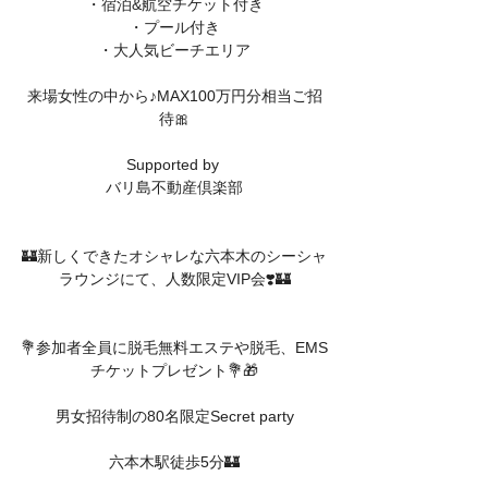
・宿泊&航空チケット付き
・プール付き
・大人気ビーチエリア
来場女性の中から♪MAX100万円分相当ご招
待🎀
Supported by 
バリ島不動産倶楽部
🏰新しくできたオシャレな六本木のシーシャ
ラウンジにて、人数限定VIP会❣️🏰
💐参加者全員に脱毛無料エステや脱毛、EMS
チケットプレゼント💐🎁
男女招待制の80名限定Secret party
六本木駅徒歩5分🏰