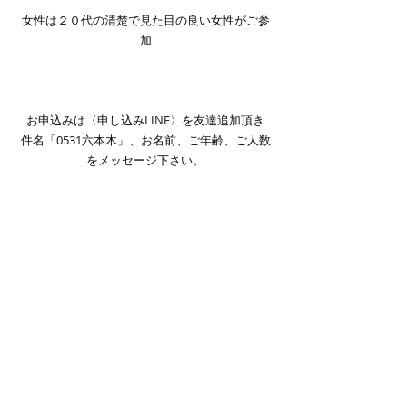
女性は２０代の清楚で見た目の良い女性がご参
加
お申込みは〈申し込みLINE〉を友達追加頂き
件名「0531六本木」、お名前、ご年齢、ご人数
をメッセージ下さい。