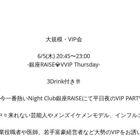
大規模・VIP会
6/5(木) 20:45〜23:00
-銀座RAISE💎VVIP Thursday-
3Drink付き🥂
一番熱いNight Club銀座RAISEにて平日夜のVIP PARTY
中々来れない芸能人やメンズイケメンモデル、インフル
業役職者や医師、若手富豪経営者など大勢のVIPをお誘い