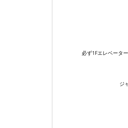
必ず1Fエレベータ
ジ