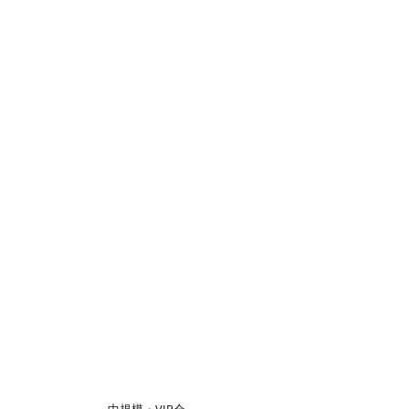
中規模・VIP会