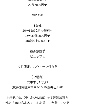
20代6000円💖
VIP ASK
🚺女性
20〜35歳女性✨無料✨
36〜39歳2000円💖
40歳以上4000円❣️
呑み放題🍸
ビュッフェ
女性限定、スウィーツ付き💐
【📍場所】
六本木しいたけ
東京都南区六本木3-10-10 藤井ビル7F
お申込みは〈申し込みLINE〉を友達追加頂き
件名「1018六本木」、お名前、ご年齢、ご人数