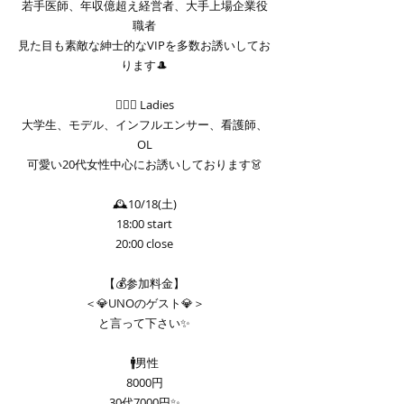
若手医師、年収億超え経営者、大手上場企業役
職者
見た目も素敵な紳士的なVIPを多数お誘いしてお
ります🎩
🤵🏼‍♀ Ladies
大学生、モデル、インフルエンサー、看護師、
OL
可愛い20代女性中心にお誘いしております👗
🕰️10/18(土)
18:00 start
20:00 close
【💰参加料金】
＜💎UNOのゲスト💎＞
と言って下さい✨
🚹男性
8000円
30代7000円✨