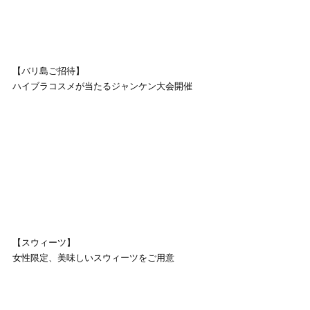
【バリ島ご招待】
ハイブラコスメが当たるジャンケン大会開催
【スウィーツ】
女性限定、美味しいスウィーツをご用意