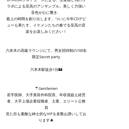
ラボによる至高のアンサンブル。美しく力強い
音色が心に響き、
最上の時間を創り出します。ついに今年CDデビ
ューも果たす、イケメンたちの奏でる至高の音
楽をお楽しみください！
六本木の高級ラウンジにて、男女招待制の100名
限定Secret party
六本木駅徒歩1分🏰
🤵Gentlemen
若手医師、大手美容外科院長、年収億超え経営
者、大手上場企業役職者、士業、エリート公務
員
見た目も素敵な紳士的なVIPを多数お誘いしてお
ります🎩