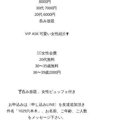
8000円　
30代 7000円 
20代 6000円　
呑み放題
VIP ASK 可愛い女性紹介❣️
💁‍♀️女性会費
20代無料
30〜35歳無料
36〜39歳2000円
🍸呑み放題 、女性ビュッフェ付き
お申込みは〈申し込みLINE〉を友達追加頂き
件名「1029六本木」、お名前、ご年齢、ご人数
をメッセージ下さい。