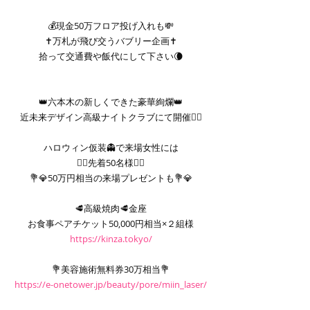
💰現金50万フロア投げ入れも💸
✝️万札が飛び交うバブリー企画✝️
拾って交通費や飯代にして下さい🌘
👑六本木の新しくできた豪華絢爛👑
近未来デザイン高級ナイトクラブにて開催❤️‍🔥
ハロウィン仮装👻で来場女性には
❤️‍🔥先着50名様❤️‍🔥
💐💎50万円相当の来場プレゼントも💐💎
🥩高級焼肉🥩金座
お食事ペアチケット50,000円相当×２組様
https://kinza.tokyo/
💐美容施術無料券30万相当💐
https://e-onetower.jp/beauty/pore/miin_laser/