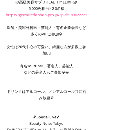
🌿高級美容サプリHEALTHY ELIXIR🌿
5,000円相当×２0名様
https://ginzaikeda.shop-pro.jp/?pid=183622221
医師・美容外科医・芸能人・有名企業会長など
多くのVIPご参加💎
女性は20代中心の可愛い、綺麗な方が多数ご参
加❤️‍🔥
有名Youtuber、著名人、芸能人
などの著名人もご参加💎💎
ドリンクはアルコール、ノンアルコール共に呑
み放題🥂
🎵Special Live🎵
Beauty Noise Tokyo
Dr.IKEDAプロデュースによる、生楽器とDJのコ