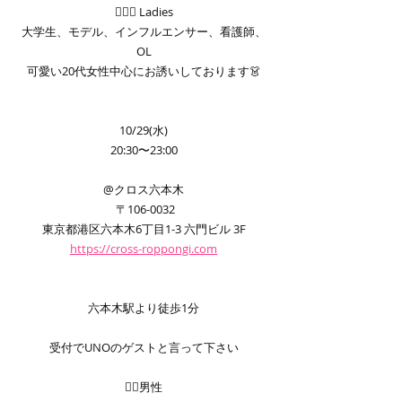
🤵🏼‍♀ Ladies
大学生、モデル、インフルエンサー、看護師、
OL
可愛い20代女性中心にお誘いしております👗
10/29(水)
20:30〜23:00
@クロス六本木
 〒106-0032
東京都港区六本木6丁目1-3 六門ビル 3F
https://cross-roppongi.com
六本木駅より徒歩1分
受付でUNOのゲストと言って下さい
👨‍⚕️男性