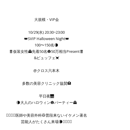
大規模・VIP会
10/29(水) 20:30~23:00
👑SVIP Halloween Night👑
100〜150名🌘
🧧仮装女性👻先着50名🎃50万相当Present🧧
&ビュッフェ💓
@クロス六本木
多数の美容クリニック協賛🏥
平日夜🌉
🌘大人のハロウィン🎃パーティー👻
❤️‍🔥👨‍⚕️医師や美容外科🥼普段来ないイケメン著名
芸能人がたくさん来場🌘👨‍⚕️❤️‍🔥